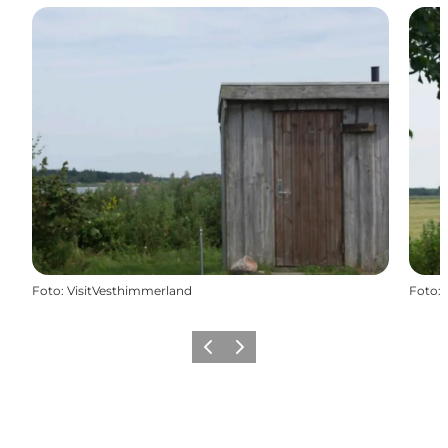
Foto
:
VisitVesthimmerland
Foto
:
Forrige billede
Næste billede