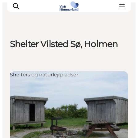
Shelter Vilsted Sø, Holmen
Oplev Himmerland
Udforsk naturen
Himmerlandsbyer
Shelters og naturlejrpladser
DET SKER
Planlæg din ferie
Book Oplevelser
Praktisk info