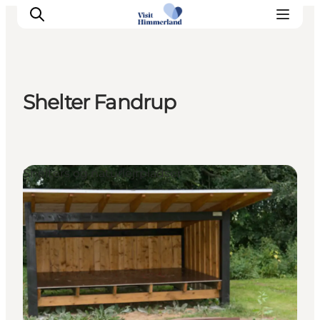
Shelter Fandrup
Oplev Himmerland
Udforsk naturen
Himmerlandsbyer
Shelters og naturlejrpladser
DET SKER
Planlæg din ferie
Book Oplevelser
Praktisk info