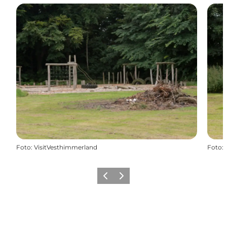
Foto
:
VisitVesthimmerland
Foto
:
Forrige billede
Næste billede