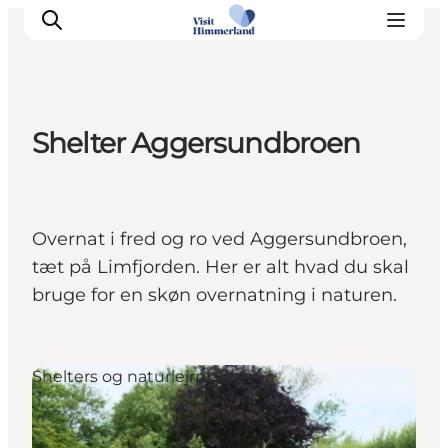
Shelter Aggersundbroen
Oplev Himmerland
Udforsk naturen
Himmerlandsbyer
Overnat i fred og ro ved Aggersundbroen,
DET SKER
tæt på Limfjorden. Her er alt hvad du skal
Planlæg din ferie
bruge for en skøn overnatning i naturen.
Book Oplevelser
Praktisk info
Shelters og naturlejrpladser