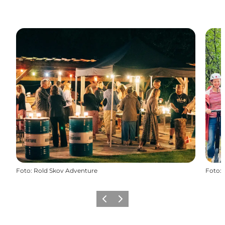
Foto
:
Rold Skov Adventure
Foto
:
Forrige billede
Næste billede