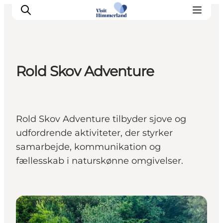
Rold Skov Adventure
Oplev Himmerland
Udforsk naturen
Himmerlandsbyer
Rold Skov Adventure tilbyder sjove og
DET SKER
udfordrende aktiviteter, der styrker
Planlæg din ferie
samarbejde, kommunikation og
Book Oplevelser
fællesskab i naturskønne omgivelser.
Praktisk info
Øvrige virksomheder