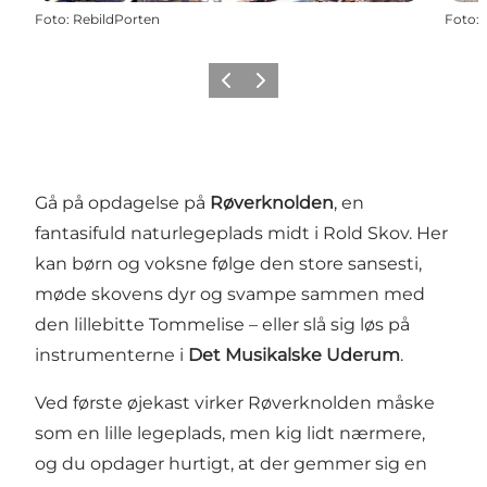
Foto
:
RebildPorten
Foto
:
Forrige billede
Næste billede
Gå på opdagelse på
Røverknolden
, en
fantasifuld naturlegeplads midt i Rold Skov. Her
kan børn og voksne følge den store sansesti,
møde skovens dyr og svampe sammen med
den lillebitte Tommelise – eller slå sig løs på
instrumenterne i
Det Musikalske Uderum
.
Ved første øjekast virker Røverknolden måske
som en lille legeplads, men kig lidt nærmere,
og du opdager hurtigt, at der gemmer sig en