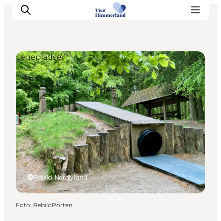
Legepladser
Oplev Himmerland
Udforsk naturen
Himmerlandsbyer
DET SKER
Planlæg din ferie
Book Oplevelser
Praktisk info
Rebild, Nordjylland
Foto
:
RebildPorten