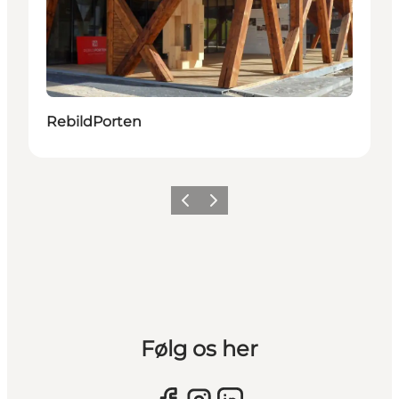
RebildPorten
Forrige billede
Næste billede
Følg os her