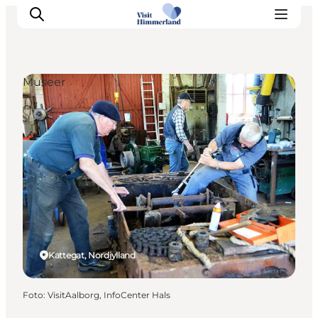
Museer
Oplev Himmerland
Udforsk naturen
Himmerlandsbyer
DET SKER
Planlæg din ferie
Book Oplevelser
Praktisk info
Kattegat, Nordjylland
Foto
:
VisitAalborg, InfoCenter Hals