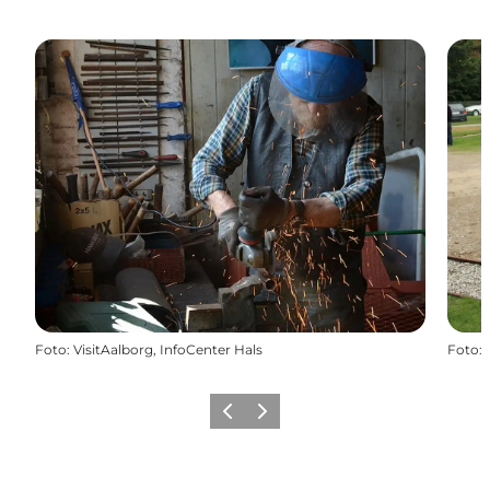
Foto
:
VisitAalborg, InfoCenter Hals
Foto
:
Forrige billede
Næste billede