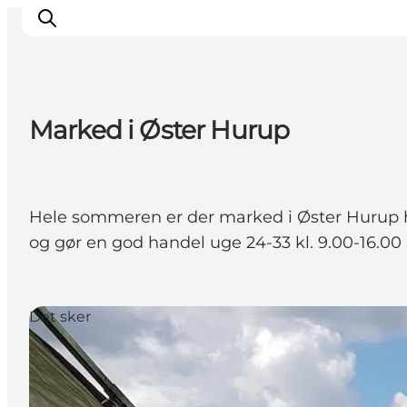
Marked i Øster Hurup
Oplev Himmerland
Udforsk naturen
Himmerlandsbyer
Hele sommeren er der marked i Øster Hurup 
DET SKER
og gør en god handel uge 24-33 kl. 9.00-16.00
Planlæg din ferie
Book Oplevelser
Praktisk info
Det sker