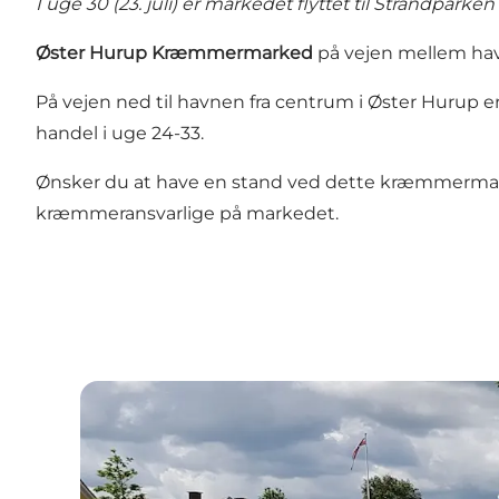
I uge 30 (23. juli) er markedet flyttet til Strandparke
Øster Hurup Kræmmermarked
på vejen mellem ha
På vejen ned til havnen fra centrum i Øster Hurup 
handel i uge 24-33.
Ønsker du at have en stand ved dette kræmmermarked,
kræmmeransvarlige på markedet.