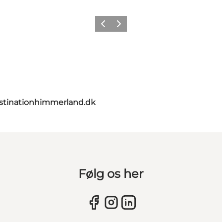
Forrige billede
Næste billede
stinationhimmerland.dk
Følg os her