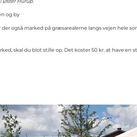
n i Øster Hurup.
vn og by
er der også marked på græsarealerne langs vejen hele s
 skal du blot stille op. Det koster 50 kr. at have en 