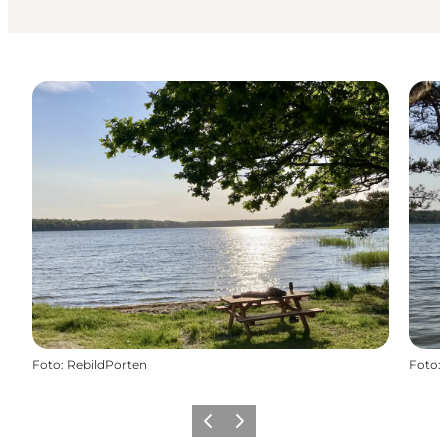
Foto
:
RebildPorten
Foto
:
Forrige billede
Næste billede