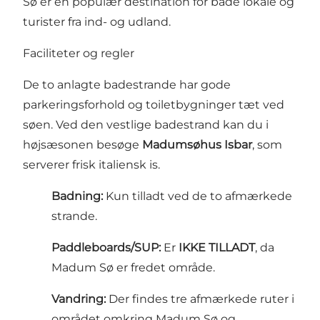
Sø er en populær destination for både lokale og
turister fra ind- og udland.
Faciliteter og regler
De to anlagte badestrande har gode
parkeringsforhold og toiletbygninger tæt ved
søen. Ved den vestlige badestrand kan du i
højsæsonen besøge
Madumsøhus Isbar
, som
serverer frisk italiensk is.
Badning:
Kun tilladt ved de to afmærkede
strande.
Paddleboards/SUP:
Er
IKKE TILLADT
, da
Madum Sø er fredet område.
Vandring:
Der findes tre afmærkede ruter i
området omkring Madum Sø og