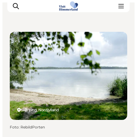
Naturområder
Oplev Himmerland
Udforsk naturen
Himmerlandsbyer
DET SKER
Planlæg din ferie
Book Oplevelser
Praktisk info
Skørping, Nordjylland
Foto
:
RebildPorten