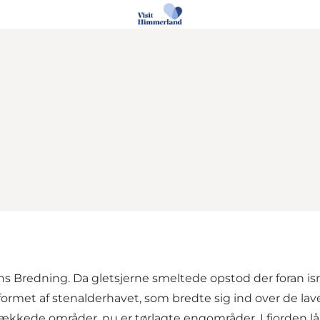
Louns Bredning. Da gletsjerne smeltede opstod der fora
formet af stenalderhavet, som bredte sig ind over de lav
ækkede områder, nu er tørlagte engområder. I fjorden l