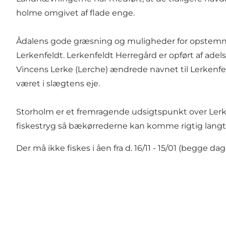
holme omgivet af flade enge.
Ådalens gode græsning og muligheder for opstemnin
Lerkenfeldt. Lerkenfeldt Herregård er opført af ad
Vincens Lerke (Lerche) ændrede navnet til Lerkenfeld
været i slægtens eje.
Storholm er et fremragende udsigtspunkt over Lerkenf
fiskestryg så bækørrederne kan komme rigtig langt o
Der må ikke fiskes i åen fra d. 16/11 - 15/01 (begge dage