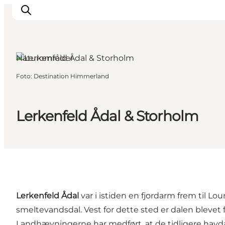
Naturområder
Foto
:
Destination Himmerland
Oplev Himmerland
Udforsk naturen
Himmerlandsbyer
Lerkenfeld Ådal & Storholm
DET SKER
Planlæg din ferie
Book Oplevelser
Praktisk info
Lerkenfeld Ådal
var i istiden en fjordarm frem til 
smeltevandsdal. Vest for dette sted er dalen blevet 
Landhævningerne har medført, at de tidligere havd