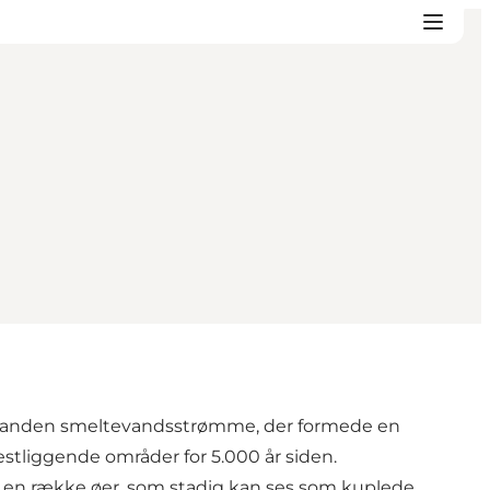
n isranden smeltevandsstrømme, der formede en
estliggende områder for 5.000 år siden.
å en række øer, som stadig kan ses som kuplede