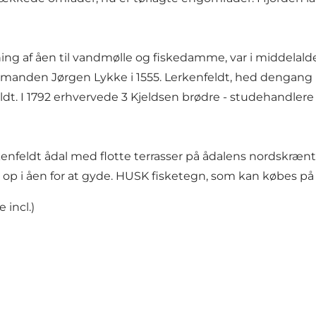
g af åen til vandmølle og fiskedamme, var i middelald
elsmanden Jørgen Lykke i 1555. Lerkenfeldt, hed dengang
t. I 1792 erhvervede 3 Kjeldsen brødre - studehandlere -
eldt ådal med flotte terrasser på ådalens nordskrænt, de
p i åen for at gyde. HUSK fisketegn, som kan købes på 
 incl.)