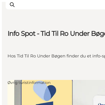
Info Spot - Tid Til Ro Under Bø
Oplev Himmerland
Udforsk naturen
Himmerlandsbyer
Hos Tid Til Ro Under Bøgen finder du et info-
DET SKER
Planlæg din ferie
Book Oplevelser
Praktisk info
Øvrig turistinformation