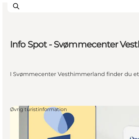
Info Spot - Svømmecenter Ve
Oplev Himmerland
Udforsk naturen
Himmerlandsbyer
I Svømmecenter Vesthimmerland finder du et i
DET SKER
Planlæg din ferie
Book Oplevelser
Praktisk info
Øvrig turistinformation