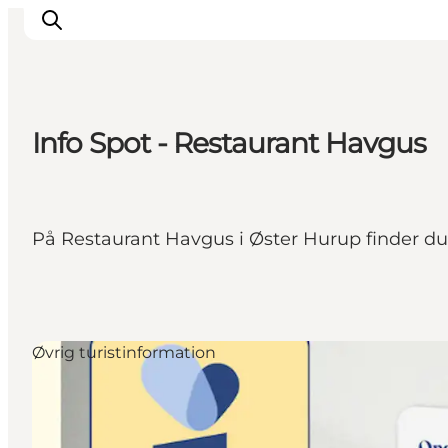
Info Spot - Restaurant Havgus
Oplev Himmerland
Udforsk naturen
Himmerlandsbyer
På Restaurant Havgus i Øster Hurup finder du 
DET SKER
Planlæg din ferie
Book Oplevelser
Praktisk info
Øvrig turistinformation