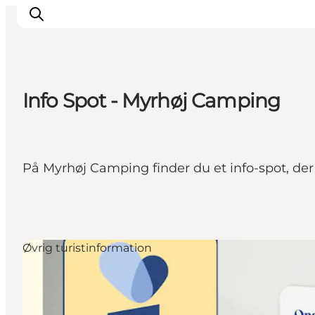
Info Spot - Myrhøj Camping
Oplev Himmerland
Udforsk naturen
Himmerlandsbyer
På Myrhøj Camping finder du et info-spot, de
DET SKER
Planlæg din ferie
Book Oplevelser
Praktisk info
Øvrig turistinformation