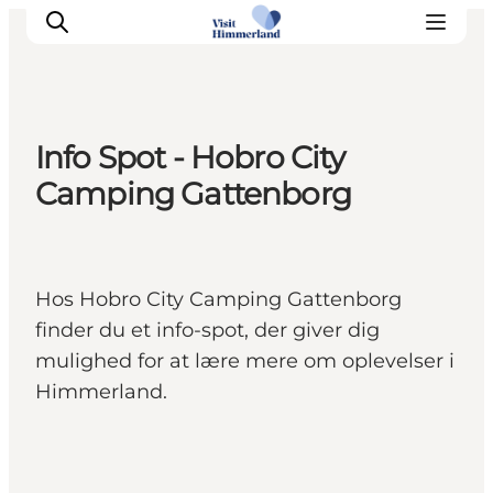
Info Spot - Hobro City
Oplev Himmerland
Camping Gattenborg
Udforsk naturen
Himmerlandsbyer
DET SKER
Hos Hobro City Camping Gattenborg
Planlæg din ferie
finder du et info-spot, der giver dig
Book Oplevelser
mulighed for at lære mere om oplevelser i
Praktisk info
Himmerland.