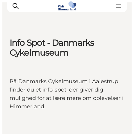
Info Spot - Danmarks
Oplev Himmerland
Cykelmuseum
Udforsk naturen
Himmerlandsbyer
DET SKER
På Danmarks Cykelmuseum i Aalestrup
Planlæg din ferie
finder du et info-spot, der giver dig
Book Oplevelser
mulighed for at lære mere om oplevelser i
Praktisk info
Himmerland.