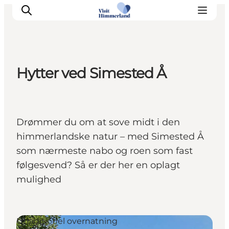
Hytter ved Simested Å
Oplev Himmerland
Udforsk naturen
Himmerlandsbyer
Drømmer du om at sove midt i den
DET SKER
himmerlandske natur – med Simested Å
Planlæg din ferie
som nærmeste nabo og roen som fast
Book Oplevelser
følgesvend? Så er der her en oplagt
Praktisk info
mulighed
Utraditionel overnatning