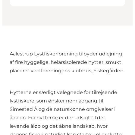
Aalestrup Lystfiskerforening tilbyder udlejning
af fire hyggelige, helårsisolerede hytter, smukt
placeret ved foreningens klubhus, Fiskegården.
Hytterne er særligt velegnede for tilrejsende
lystfiskere, som ønsker nem adgang til
Simested Å og de naturskønne omgivelser i
ådalen. Fra hytterne er der udsigt til det
levende åløb og det åbne landskab, hvor
dagens fiskeri naturligt kan starte – eller slutte