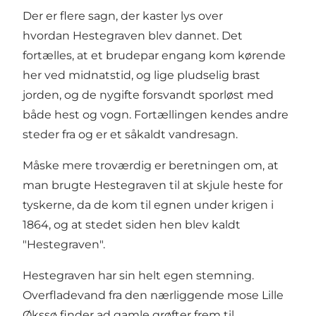
Der er flere sagn, der kaster lys over
hvordan Hestegraven blev dannet. Det
fortælles, at et brudepar engang kom kørende
her ved midnatstid, og lige pludselig brast
jorden, og de nygifte forsvandt sporløst med
både hest og vogn. Fortællingen kendes andre
steder fra og er et såkaldt vandresagn.
Måske mere troværdig er beretningen om, at
man brugte Hestegraven til at skjule heste for
tyskerne, da de kom til egnen under krigen i
1864, og at stedet siden hen blev kaldt
"Hestegraven".
Hestegraven har sin helt egen stemning.
Overfladevand fra den nærliggende mose Lille
Økssø finder ad gamle grøfter frem til