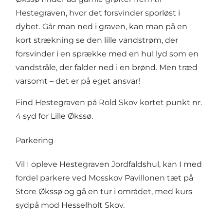
Hestegraven, hvor det forsvinder sporløst i
dybet. Går man ned i graven, kan man på en
kort strækning se den lille vandstrøm, der
forsvinder i en sprække med en hul lyd som en
vandstråle, der falder ned i en brønd. Men træd
varsomt – det er på eget ansvar!
Find Hestegraven på
Rold Skov kortet
punkt nr.
4 syd for
Lille Økssø
.
Parkering
Vil I opleve Hestegraven Jordfaldshul, kan I med
fordel parkere ved
Mosskov Pavillonen
tæt på
Store Økssø
og gå en tur i området, med kurs
sydpå mod Hesselholt Skov.