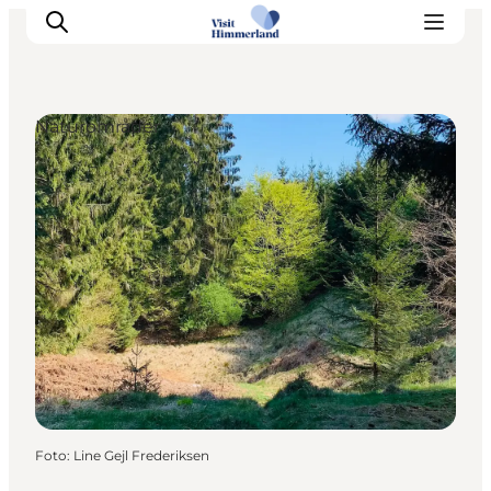
Naturområder
Oplev Himmerland
Udforsk naturen
Himmerlandsbyer
DET SKER
Planlæg din ferie
Book Oplevelser
Praktisk info
Foto
:
Line Gejl Frederiksen