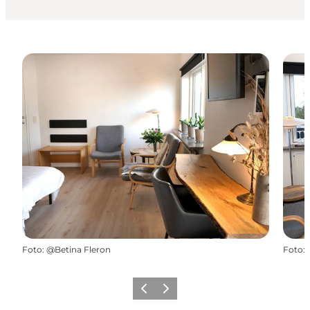
Foto
:
@Betina Fleron
Foto
:
Forrige billede
Næste billede