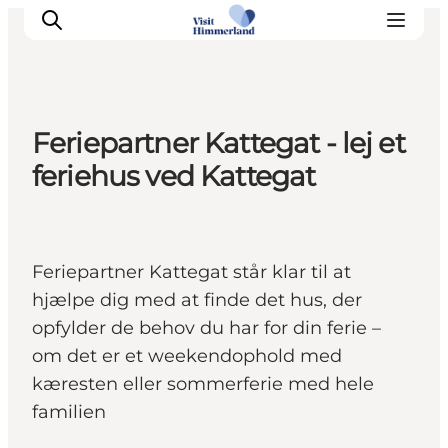
Feriepartner Kattegat - lej et
Oplev Himmerland
feriehus ved Kattegat
Udforsk naturen
Himmerlandsbyer
DET SKER
Feriepartner Kattegat står klar til at
Planlæg din ferie
hjælpe dig med at finde det hus, der
Book Oplevelser
opfylder de behov du har for din ferie –
Praktisk info
om det er et weekendophold med
kæresten eller sommerferie med hele
familien