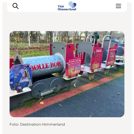
Legepladser
Oplev Himmerland
Udforsk naturen
Himmerlandsbyer
DET SKER
Planlæg din ferie
Book Oplevelser
Praktisk info
Foto
:
Destination Himmerland