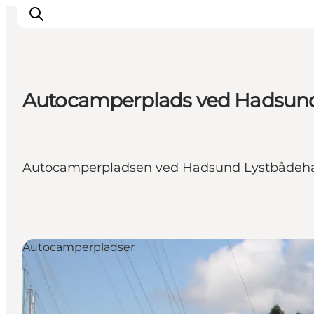
Autocamperplads ved Hadsun
Oplev Himmerland
Udforsk naturen
Himmerlandsbyer
Autocamperpladsen ved Hadsund Lystbådehavn 
DET SKER
Planlæg din ferie
Book Oplevelser
Praktisk info
Autocamperpladser