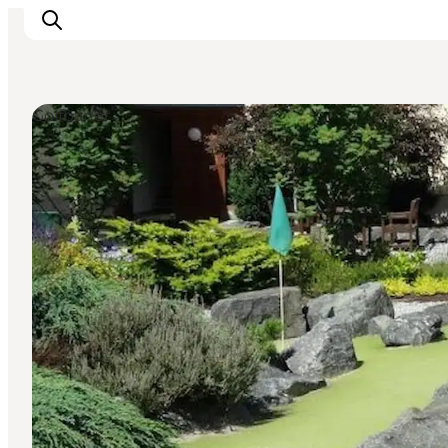
Golfbaner
Oplev Himmerland
Udforsk naturen
Himmerlandsbyer
DET SKER
Planlæg din ferie
Book Oplevelser
Praktisk info