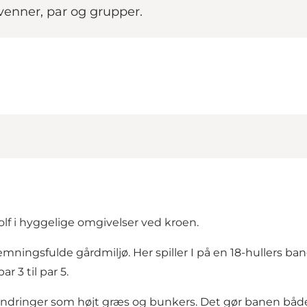
 venner, par og grupper.
f i hyggelige omgivelser ved kroen.
temningsfulde gårdmiljø. Her spiller I på en 18-hullers 
 3 til par 5.
indringer som højt græs og bunkers. Det gør banen både s