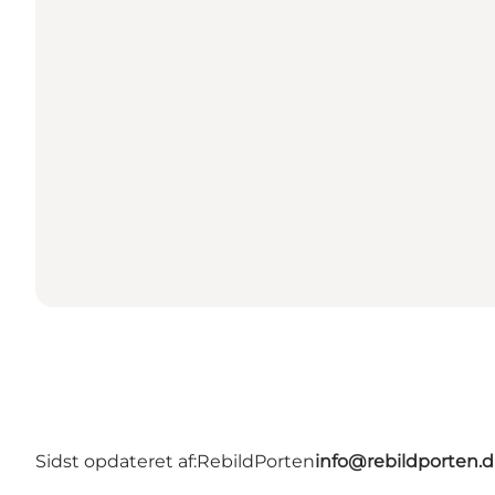
Sidst opdateret af:
RebildPorten
info@rebildporten.