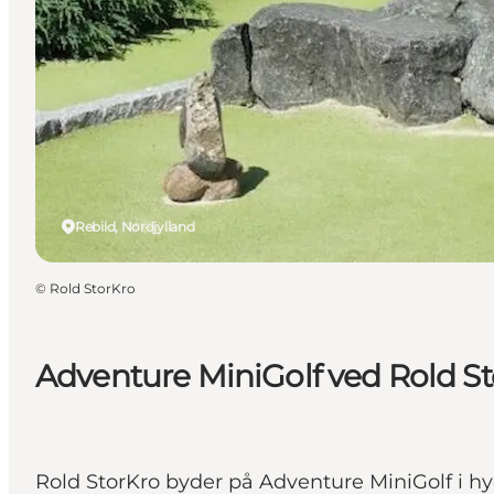
Rebild, Nordjylland
©
Rold StorKro
Adventure MiniGolf ved Rold S
Rold StorKro byder på Adventure MiniGolf i hyg