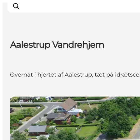
Aalestrup Vandrehjem
Oplev Himmerland
Udforsk naturen
Himmerlandsbyer
Overnat i hjertet af Aalestrup, tæt på idrætsce
DET SKER
Planlæg din ferie
Book Oplevelser
Vandrerhjem
Praktisk info