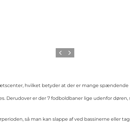
Forrige billede
Næste billede
rætscenter, hvilket betyder at der er mange spændende 
es. Derudover er der 7 fodboldbaner lige udenfor døren,
erperioden, så man kan slappe af ved bassinerne eller ta