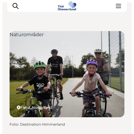
Naturområder
Oplev Himmerland
Udforsk naturen
Himmerlandsbyer
DET SKER
Planlæg din ferie
Book Oplevelser
Praktisk info
Farsø, Nordjylland
Foto
:
Destination Himmerland