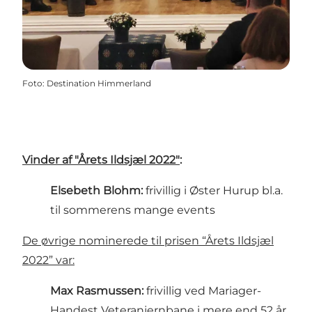
Foto
:
Destination Himmerland
Vinder af "Årets Ildsjæl 2022"
:
Elsebeth Blohm:
frivillig i Øster Hurup bl.a.
til sommerens mange events
De øvrige nominerede til prisen “Årets Ildsjæl
2022” var:
Max Rasmussen:
frivillig ved Mariager-
Handest Veteranjernbane i mere end 52 år,