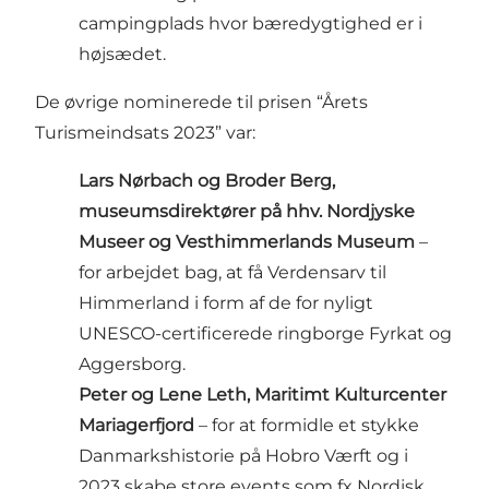
campingplads hvor bæredygtighed er i
højsædet.
De øvrige nominerede til prisen “Årets
Turismeindsats 2023” var:
Lars Nørbach og Broder Berg,
museumsdirektører på hhv. Nordjyske
Museer og Vesthimmerlands Museum
–
for arbejdet bag, at få Verdensarv til
Himmerland i form af de for nyligt
UNESCO-certificerede ringborge Fyrkat og
Aggersborg.
Peter og Lene Leth, Maritimt Kulturcenter
Mariagerfjord
– for at formidle et stykke
Danmarkshistorie på Hobro Værft og i
2023 skabe store events som fx Nordisk