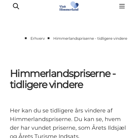
■
■
Erhverv
Himmerlandspriserne - tidligere vindere
Møder & aktiviteter
Partnerskaber
Presse
Himmerlandspriserne -
Projekter
tidligere vindere
Info Spots
Om Destination Himmerland
Her kan du se tidligere års vindere af
Himmerlandspriserne. Du kan se, hvem
der har vundet priserne, som Årets Ildsjæl
og Årets Turisme Indsats.