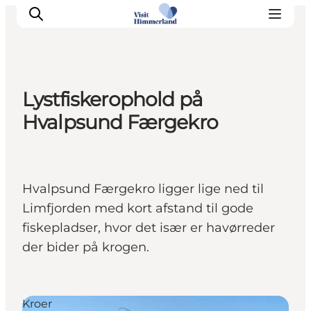
Lystfiskerophold på
Oplev Himmerland
Hvalpsund Færgekro
Udforsk naturen
Himmerlandsbyer
DET SKER
​Hvalpsund Færgekro ligger lige ned til
Planlæg din ferie
Limfjorden med kort afstand til gode
Book Oplevelser
fiskepladser, hvor det især er havørreder
Praktisk info
der bider på krogen.
Kroer