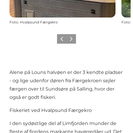
Foto
:
Hvalpsund Færgekro
Foto
:
Forrige billede
Næste billede
Alene på Louns halvøen er der 3 kendte pladser
- og lige udenfor døren fra Færgekroen sejler
færgen over til Sundsøre på Salling, hvor der
også er godt fiskeri.
Fiskeriet ved Hvalpsund Færgekro
I den sydøstlige del af Limfjorden munder de
fleste af fjordens markante havørredåer ud. Det