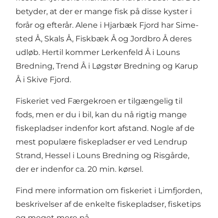
betyder, at der er mange fisk på disse kyst­er i
forår og efterår. Alene i Hjarbæk Fjord har Sime­
sted Å, Skals Å, Fiskbæk Å og Jordbro Å deres
udløb. Hertil kommer Lerkenfeld Å i Louns
Bredning, Trend Å i Løgstør Bredning og Karup
Å i Skive Fjord.
Fiskeriet ved Færgekroen er tilgængelig til
fods, men er du i bil, kan du nå rigtig mange
fiskepladser indenfor kort afstand. Nogle af de
mest populære fiskepladser er ved Lendrup
Strand, Hessel i Louns Bredning og Risgårde,
der er indenfor ca. 20 min. kørsel.
​Find mere information om fiskeriet i Limfjorden,
beskrivelser af de enkelte fiskepladser, fisketips
og meget mere på