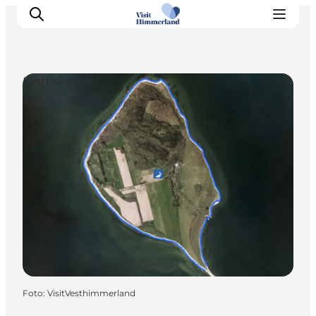
Lystfiskeri
Oplev Himmerland
Udforsk naturen
Himmerlandsbyer
DET SKER
Planlæg din ferie
Book Oplevelser
Praktisk info
Foto
:
VisitVesthimmerland