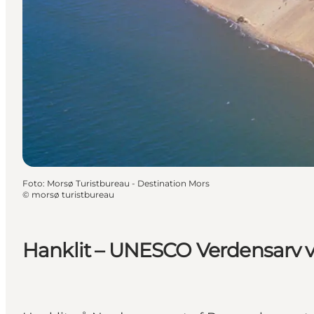
Foto
:
Morsø Turistbureau - Destination Mors
©
morsø turistbureau
Hanklit – UNESCO Verdensarv 