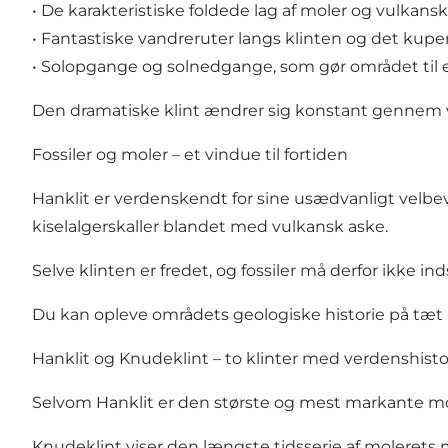
• De karakteristiske foldede lag af moler og vulkansk
• Fantastiske vandreruter langs klinten og det kupe
• Solopgange og solnedgange, som gør området til et
Den dramatiske klint ændrer sig konstant gennem vin
Fossiler og moler – et vindue til fortiden
Hanklit er verdenskendt for sine usædvanligt velbevar
kiselalgerskaller blandet med vulkansk aske.
Selve klinten er fredet, og fossiler må derfor ikke 
Du kan opleve områdets geologiske historie på tæt 
Hanklit og Knudeklint – to klinter med verdenshisto
Selvom Hanklit er den største og mest markante m
Knudeklint viser den længste tidsserie af molerets 