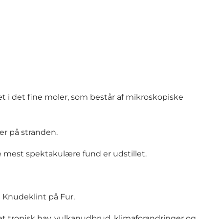
et i det fine moler, som består af mikroskopiske
ger på stranden.
 mest spektakulære fund er udstillet.
Knudeklint på Fur.
et tropisk hav, vulkanudbrud, klimaforandringer og