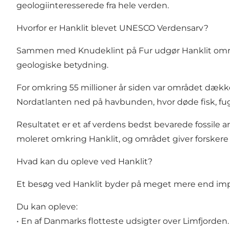
geologiinteresserede fra hele verden.
Hvorfor er Hanklit blevet UNESCO Verdensarv?
Sammen med Knudeklint på Fur udgør Hanklit områd
geologiske betydning.
For omkring 55 millioner år siden var området dække
Nordatlanten ned på havbunden, hvor døde fisk, fugle
Resultatet er et af verdens bedst bevarede fossile a
moleret omkring Hanklit, og området giver forskere 
Hvad kan du opleve ved Hanklit?
Et besøg ved Hanklit byder på meget mere end im
Du kan opleve:
• En af Danmarks flotteste udsigter over Limfjorden.