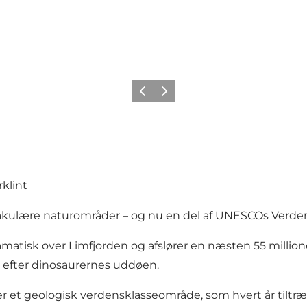
Forrige billede
Næste billede
klint
akulære naturområder – og nu en del af UNESCOs Verden
ramatisk over Limfjorden og afslører en næsten 55 millio
g efter dinosaurernes uddøen.
 er et geologisk verdensklasseområde, som hvert år tiltræ