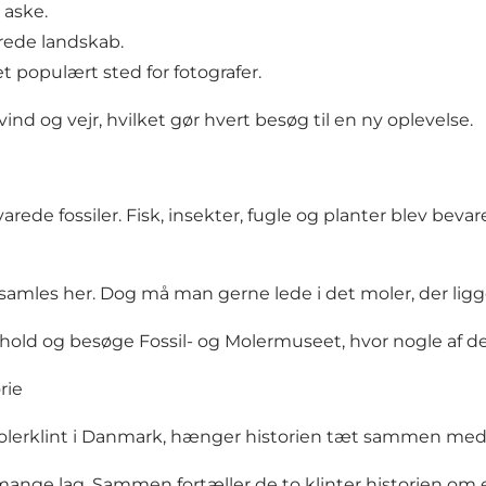
 aske.
rede landskab.
 populært sted for fotografer.
d og vejr, hvilket gør hvert besøg til en ny oplevelse.
ede fossiler. Fisk, insekter, fugle og planter blev bevar
indsamles her. Dog må man gerne lede i det moler, der lig
hold og besøge Fossil- og Molermuseet, hvor nogle af de
rie
olerklint i Danmark, hænger historien tæt sammen med 
mange lag. Sammen fortæller de to klinter historien om 