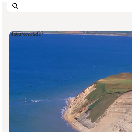
Naturområder
Oplev Himmerland
Udforsk naturen
Himmerlandsbyer
DET SKER
Planlæg din ferie
Book Oplevelser
Praktisk info